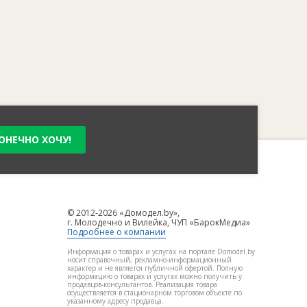
ОНЕЧНО ХОЧУ!
© 2012-2026 «Домодел.by»,
г. Молодечно и Вилейка, ЧУП «БарокМедиа»
Подробнее о компании
Информация о товарах и услугах на портале Domodel.by
носит справочный, рекламно-информационный
характер и не является публичной офертой. Полную
информацию о товарах и услугах можно получить у
продавцов-консультантов. Реализация товара
осуществляется в стационарном торговом объекте по
указанному адресу продавца.