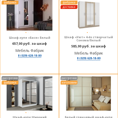
фабрика
фабрика
доставка
РБ
Шкаф «Уют» 4-ёх створчатый
Шкаф-купе «Бася» Белый
Сонома/Белый
657,00 руб. за шкаф
585,00 руб. за шкаф
Мебель Фабрик
Мебель Фабрик
8 (029) 628-18-80
8 (029) 628-18-80
рассрочка
рассрочка
фабрика
изготовим
Шкаф-купе Широкий
Белый глянцевый шкаф-купе