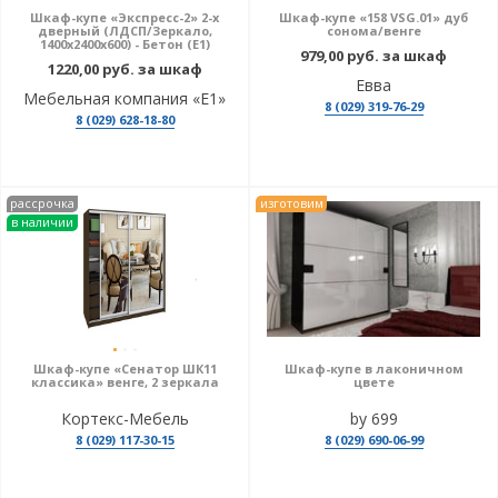
Шкаф-купе «Экспресс-2» 2-х
Шкаф-купе «158 VSG.01» дуб
дверный (ЛДСП/Зеркало,
сонома/венге
1400х2400х600) - Бетон (E1)
979,00 руб. за шкаф
1220,00 руб. за шкаф
Евва
Мебельная компания «Е1»
8 (029) 319-76-29
8 (029) 628-18-80
рассрочка
изготовим
в наличии
Шкаф-купе «Сенатор ШК11
Шкаф-купе в лаконичном
классика» венге, 2 зеркала
цвете
Кортекс-Мебель
by 699
8 (029) 117-30-15
8 (029) 690-06-99