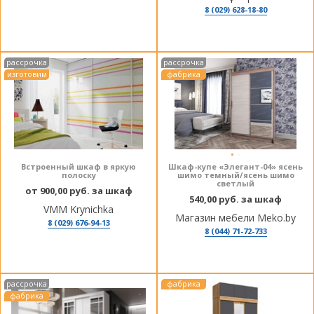
8 (029) 628-18-80
рассрочка
рассрочка
изготовим
фабрика
Встроенный шкаф в яркую
Шкаф-купе «Элегант-04» ясень
полоску
шимо темный/ясень шимо
светлый
от 900,00 руб. за шкаф
540,00 руб. за шкаф
VMM Krynichka
Магазин мебели Meko.by
8 (029) 676-94-13
8 (044) 71-72-733
рассрочка
фабрика
фабрика