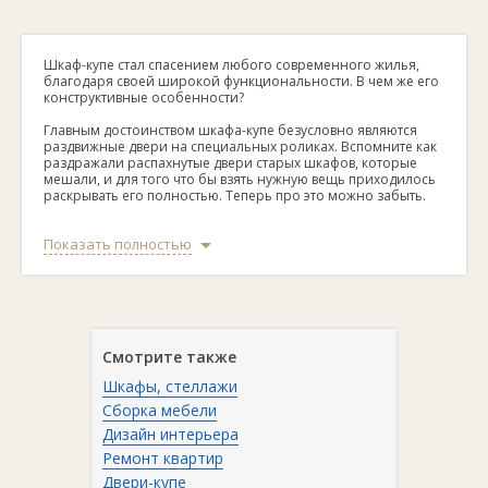
Шкаф-купе стал спасением любого современного жилья,
благодаря своей широкой функциональности. В чем же его
конструктивные особенности?
Главным достоинством шкафа-купе безусловно являются
раздвижные двери на специальных роликах. Вспомните как
раздражали распахнутые двери старых шкафов, которые
мешали, и для того что бы взять нужную вещь приходилось
раскрывать его полностью. Теперь про это можно забыть.
Различают корпусные и встроенные виды шкафов-купе.
Показать полностью
Встроенный подразумевает под собой конструкцию без
боковых панелей, ими служат стены или пол дома. Это
позволяет выжать максимум компактности из имеющегося
свободного места. А корпусные это классические цельные
элементы мебели их можно передвигать если необходимо.
Количество полок в шкафах регулируются под личные нужды
клиента, в зависимости от его потребностей.
Смотрите также
У нас в каталоге вы ознакомитесь с широким выбором
Шкафы, стеллажи
шкафов-купе. Так же есть функция создать под заказ.
Контактные телефоны нужного продавца указаны в
Сборка мебели
описании товара.
Дизайн интерьера
Ремонт квартир
Двери-купе