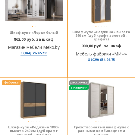
Шкаф-купе «Роджина» высота
Шкаф-купе «Лорд» белый
240 см (дуб крафт золотой -
862,00 руб. за шкаф
графит)
900,00 руб. за шкаф
Магазин мебели Meko.by
8 (044) 71-72-733
Мебель фабрики «МИФ»
8 (029) 684-94-75
фабрика
рассрочка
в наличии
Шкаф-купе «Роджина 1800»
Трехстворчатый шкаф-купе с
высота 240 см (дуб крафт
разными комбинациями
золотой - графит)
створок