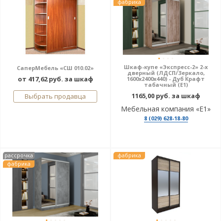
фабрика
Шкаф-купе «Экспресс-2» 2-х
СаперМебель «СШ 010.02»
дверный (ЛДСП/Зеркало,
от 417,62 руб. за шкаф
1600х2400х440) - Дуб Крафт
табачный (E1)
1165,00 руб. за шкаф
Выбрать продавца
Мебельная компания «Е1»
8 (029) 628-18-80
рассрочка
фабрика
фабрика