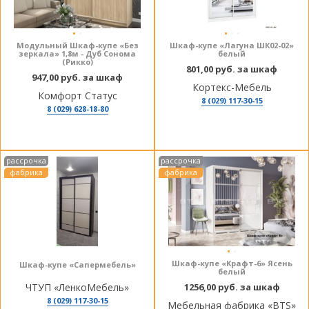
Модульный Шкаф-купе «Без
Шкаф-купе «Лагуна ШК02-02»
зеркала» 1,8м - Дуб Сонома
белый
(Рикко)
801,00 руб. за шкаф
947,00 руб. за шкаф
Кортекс-Мебель
Комфорт Статус
8 (029) 117-30-15
8 (029) 628-18-80
рассрочка
рассрочка
фабрика
фабрика
Шкаф-купе «Крафт-6» Ясень
Шкаф-купе «Сапермебель»
белый
ЧТУП «ЛенкоМебель»
1256,00 руб. за шкаф
8 (029) 117-30-15
Мебельная фабрика «BTS»