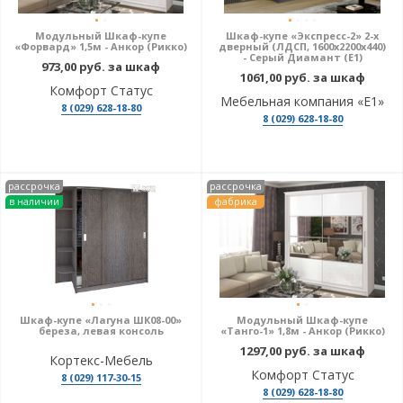
Модульный Шкаф-купе
Шкаф-купе «Экспресс-2» 2-х
«Форвард» 1,5м - Анкор (Рикко)
дверный (ЛДСП, 1600х2200х440)
- Серый Диамант (E1)
973,00 руб. за шкаф
1061,00 руб. за шкаф
Комфорт Статус
Мебельная компания «Е1»
8 (029) 628-18-80
8 (029) 628-18-80
рассрочка
рассрочка
в наличии
фабрика
Шкаф-купе «Лагуна ШК08-00»
Модульный Шкаф-купе
береза, левая консоль
«Танго-1» 1,8м - Анкор (Рикко)
1297,00 руб. за шкаф
Кортекс-Мебель
Комфорт Статус
8 (029) 117-30-15
8 (029) 628-18-80