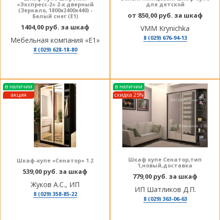
«Экспресс-2» 2-х дверный
для детской
(Зеркало, 1800х2400х440) -
от 850,00 руб. за шкаф
Белый снег (E1)
1404,00 руб. за шкаф
VMM Krynichka
8 (029) 676-94-13
Мебельная компания «Е1»
8 (029) 628-18-80
в наличии
в наличии
акция
скидка 25%
Шкаф купе Сенатор,тип
Шкаф-купе «Сенатор» 1.2
1,новый,доставка
539,00 руб. за шкаф
779,00 руб. за шкаф
Жуков А.С., ИП
ИП Шатликов Д.П.
8 (029) 358-85-22
8 (029) 363-06-63