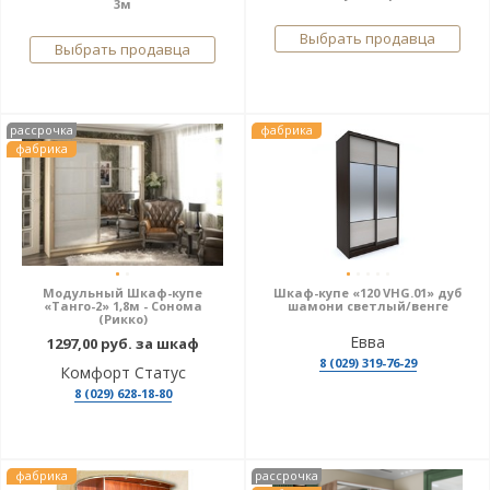
3м
Выбрать продавца
Выбрать продавца
рассрочка
фабрика
фабрика
Модульный Шкаф-купе
Шкаф-купе «120 VHG.01» дуб
«Танго-2» 1,8м - Сонома
шамони светлый/венге
(Рикко)
Евва
1297,00 руб. за шкаф
8 (029) 319-76-29
Комфорт Статус
8 (029) 628-18-80
фабрика
рассрочка