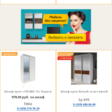
фабрика
изготовим
новинка!
Шкаф-купе «158 BBZ.12» бодега
Шкаф-купе белый со вставкой
979,00 руб. за шкаф
by 699
Евва
8 (029) 690-06-99
8 (029) 319-76-29