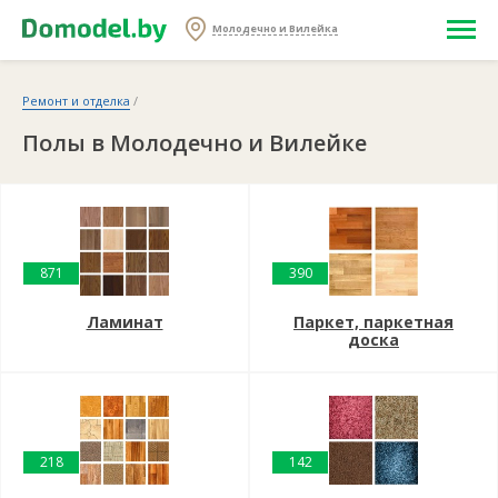
Молодечно и Вилейка
Ремонт и отделка
/
Полы в Молодечно и Вилейке
871
390
Ламинат
Паркет, паркетная
доска
218
142