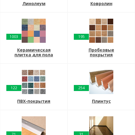
Линолеум
Ковролин
1003
195
Керамическая
Пробковые
плитка для пола
покрытия
122
254
ПВХ-покрытия
Плинтус
71
31