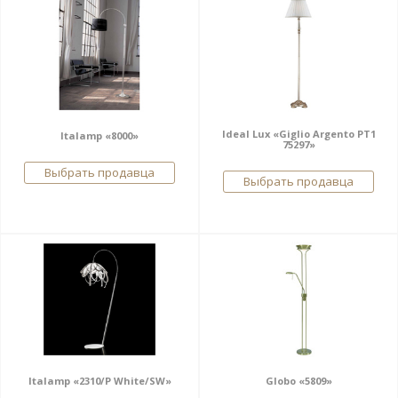
Ideal Lux «Giglio Argento PT1
Italamp «8000»
75297»
Выбрать продавца
Выбрать продавца
Italamp «2310/P White/SW»
Globo «5809»