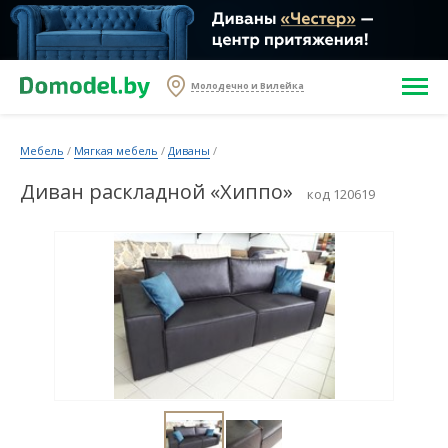
Молодечно и Вилейка
Мебель
/
Мягкая мебель
/
Диваны
/
Диван раскладной «Хиппо»
код 120619