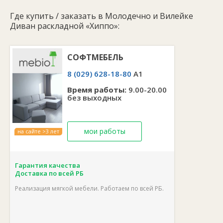
Материал обивки:
Ткань
Где купить / заказать в Молодечно и Вилейке
Длина спального места (мм):
1970
Диван раскладной «Хиппо»:
Ширина спального места (мм):
1440
Механизм трансформации (раскладки):
Еврокнига
СОФТМЕБЕЛЬ
Наполнитель:
Независимый пружиный блок
8 (029) 628-18-80
A1
Страна:
Беларусь
Производитель:
Софтмебель
Время работы:
9.00-20.00
без выходных
Гарантия:
18 месяцев
Артикул:
6854
Артикул Столлайн:
4700018
мои работы
на сайте >3 лет
Гарантия качества
Доставка по всей РБ
Реализация мягкой мебели. Работаем по всей РБ.