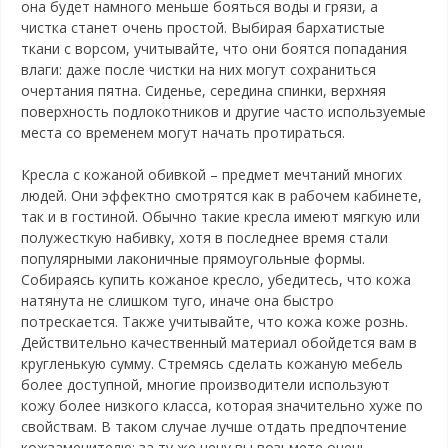
она будет намного меньше бояться воды и грязи, а
чистка станет очень простой. Выбирая бархатистые
ткани с ворсом, учитывайте, что они боятся попадания
влаги: даже после чистки на них могут сохраниться
очертания пятна. Сиденье, середина спинки, верхняя
поверхность подлокотников и другие часто используемые
места со временем могут начать протираться.
Кресла с кожаной обивкой – предмет мечтаний многих
людей. Они эффектно смотрятся как в рабочем кабинете,
так и в гостиной. Обычно такие кресла имеют мягкую или
полужесткую набивку, хотя в последнее время стали
популярными лаконичные прямоугольные формы.
Собираясь купить кожаное кресло, убедитесь, что кожа
натянута не слишком туго, иначе она быстро
потрескается. Также учитывайте, что кожа коже рознь.
Действительно качественный материал обойдется вам в
кругленькую сумму. Стремясь сделать кожаную мебель
более доступной, многие производители используют
кожу более низкого класса, которая значительно хуже по
свойствам. В таком случае лучше отдать предпочтение
кожзаменителю: за ту же цену вы возьмете очень