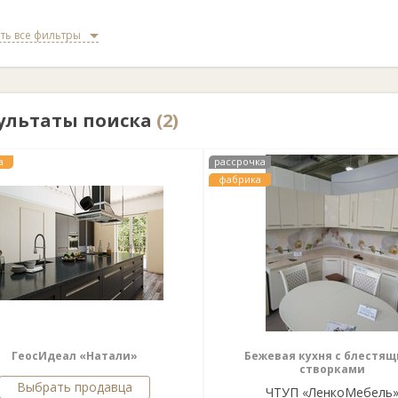
ть все фильтры
ультаты поиска
(2)
а
рассрочка
фабрика
ГеосИдеал «Натали»
Бежевая кухня с блестя
створками
Выбрать продавца
ЧТУП «ЛенкоМебель