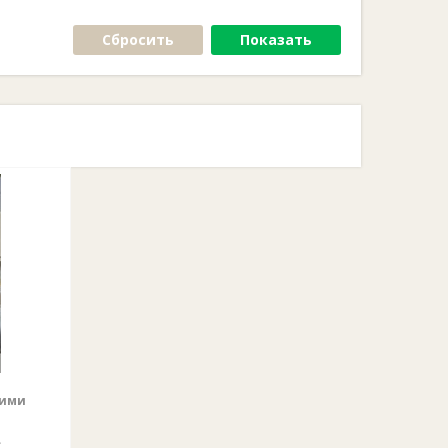
Сбросить
Показать
щими
»