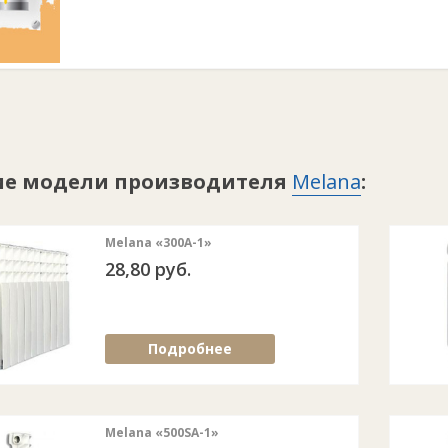
ие модели производителя
Melana
:
Melana «300А-1»
28,80 руб.
Подробнее
Melana «500SA-1»