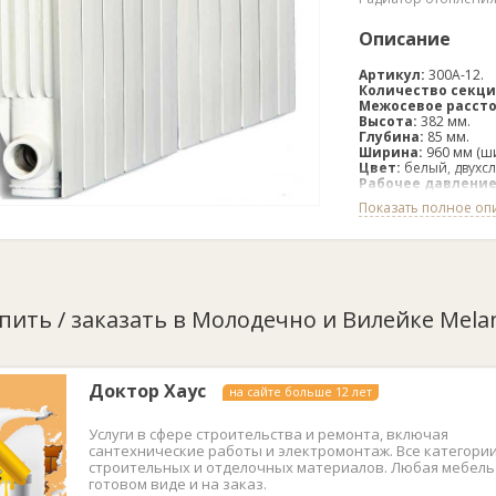
Описание
Артикул:
300А-12.
Количество секц
Межосевое расст
Высота:
382 мм.
Глубина:
85 мм.
Ширина:
960 мм (ш
Цвет:
белый, двухс
Рабочее давлени
Испытательное д
Показать полное оп
Теплоотдача:
1440
Обогреваемая пл
Вес:
10.68 кг.
Емкость:
3 л.
Материал корпус
Рабочая температ
Гарантия:
1 года.
упить / заказать в Молодечно и Вилейке Melan
Срок эксплуатаци
Производство:
Рос
Доктор Хаус
на сайте больше 12 лет
Услуги в сфере строительства и ремонта, включая
сантехнические работы и электромонтаж. Все категори
строительных и отделочных материалов. Любая мебель
готовом виде и на заказ.