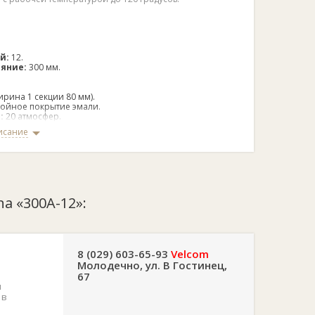
ий:
12.
ояние:
300 мм.
ирина 1 секции 80 мм).
лойное покрытие эмали.
е:
20 атмосфер.
авление:
35 атмосфер.
исание
 Вт.
ощадь:
21.6-27.6 м.
а:
алюминий.
ура:
до 120 С.
a «300А-12»:
и:
20 лет.
сия.
8 (029) 603-65-93
Velcom
Молодечно, ул. В Гостинец,
67
и
 в