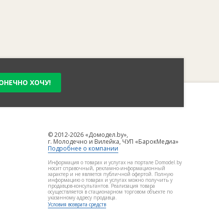
ОНЕЧНО ХОЧУ!
© 2012-2026 «Домодел.by»,
г. Молодечно и Вилейка, ЧУП «БарокМедиа»
Подробнее о компании
Информация о товарах и услугах на портале Domodel.by
носит справочный, рекламно-информационный
характер и не является публичной офертой. Полную
информацию о товарах и услугах можно получить у
продавцов-консультантов. Реализация товара
осуществляется в стационарном торговом объекте по
указанному адресу продавца.
Условия возврата средств