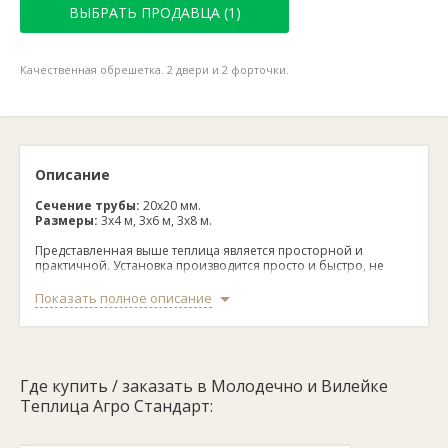
ВЫБРАТЬ ПРОДАВЦА (1)
Качественная обрешетка. 2 двери и 2 форточки.
Описание
Сечение трубы:
20х20 мм.
Размеры:
3х4 м, 3х6 м, 3х8 м.
Представленная выше теплица является просторной и
практичной. Установка производится просто и быстро, не
требуя фундамента, в комплект включены грунтозацепы.
Каркас очень прочный и устойчив к неблагоприятным
Показать полное описание
погодным условиям. Данная теплица- это замечательный
вариант для садоводов.
Где купить / заказать в Молодечно и Вилейке
Теплица Агро Стандарт: