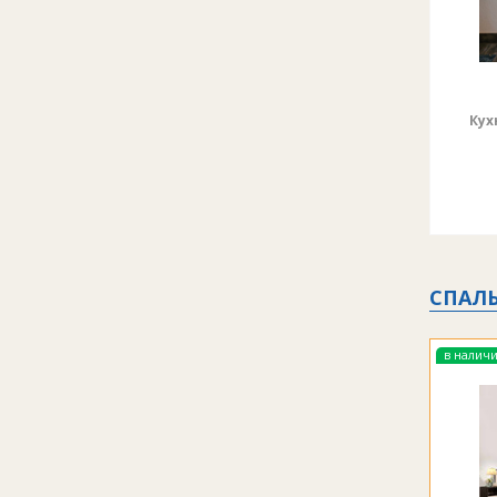
3. Со
если:
Кух
СПАЛ
в налич