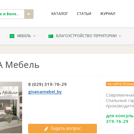
КАТАЛОГ
СТАТЬИ
ЖУРНАЛ
и Вилейка
МЕБЕЛЬ
БЛАГОУСТРОЙСТВО ТЕРРИТОРИИ
 Мебель
8 (029) 319-76-29
на сайте больше
givanamebel_by
Современная
Спальные га
производител
для консуль
319-76-29
Задать вопрос