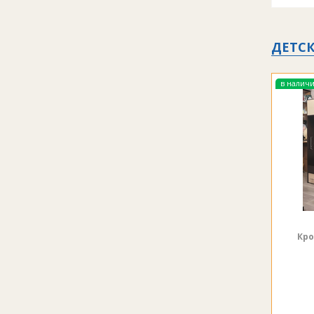
ДЕТСК
в налич
Кро