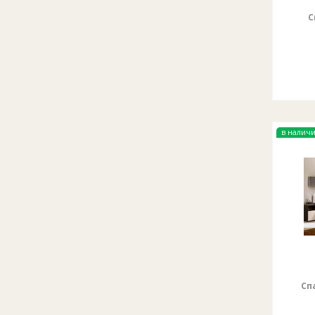
С
в налич
Сп