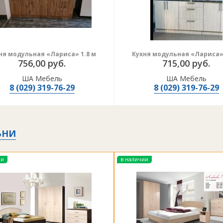
гласно действующему законодательству, вы можете вернуть тов
товар не был в употреблении и не имеет следов использования 
пятен и т. п.;
ня модульная «Лариса» 1.8 м
Кухня модульная «Лариса» 
товар полностью укомплектован и сохранена фабричная упаков
756,00 руб.
715,00 руб.
сохранены все ярлыки и заводская маркировка;
товар сохраняет товарный вид и свои потребительские свойств
ША Мебель
ША Мебель
8 (029) 319-76-29
8 (029) 319-76-29
ЬНИ
ии
в наличии