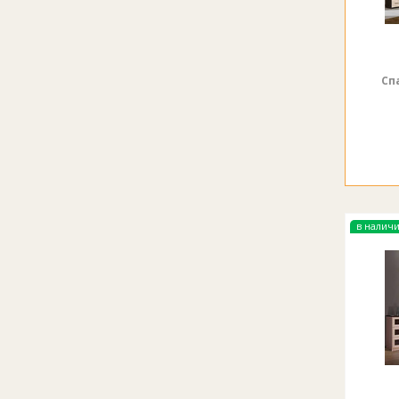
Сп
в налич