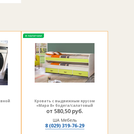
в наличии
авной
Кровать с выдвижным ярусом
«Мара 8» бодега/салатовый
от 580,50 руб.
ША Мебель
8 (029) 319-76-29