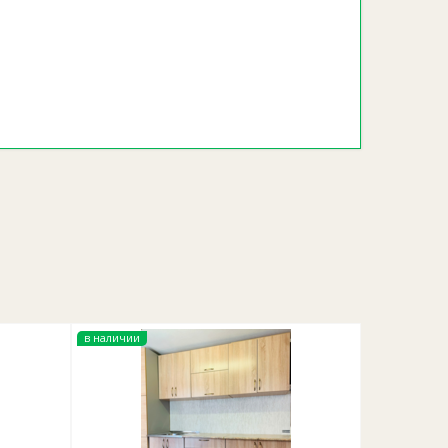
ером.
олько бесконтактные карты. Оплата
обходимо заранее предупредить менеджера об
зможен самовывоз со склада по предварительной
а доставки зависит от веса товара, стоимость
в наличии
ребованиями законодательства.
в надлежащего качества).