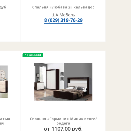
дуб
Спальня «Любава 2» кальвадос
ША Мебель
8 (029) 319-76-29
в наличии
ватью
Спальня «Гармония-Мини» венге/
ый
бодега
от 1107,00 руб.