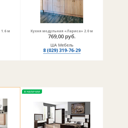
ар надлежащего качества или обменять его,
потребителем: царапин, сколов, потертостей,
1.6 м
Кухня модульная «Лариса» 2.0 м
ка;
769,00 руб.
а.
ША Мебель
8 (029) 319-76-29
в наличии