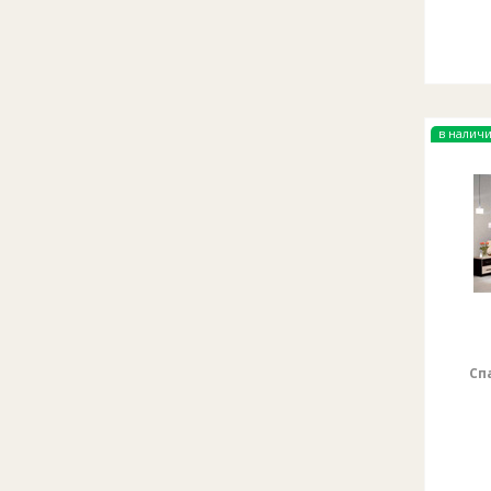
в налич
Сп