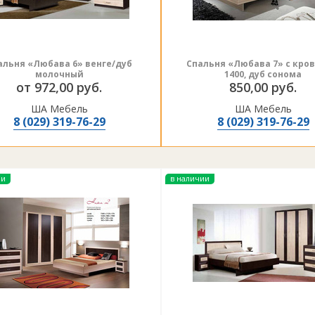
альня «Любава 6» венге/дуб
Спальня «Любава 7» с кро
молочный
1400, дуб сонома
от 972,00 руб.
850,00 руб.
ША Мебель
ША Мебель
8 (029) 319-76-29
8 (029) 319-76-29
ии
в наличии