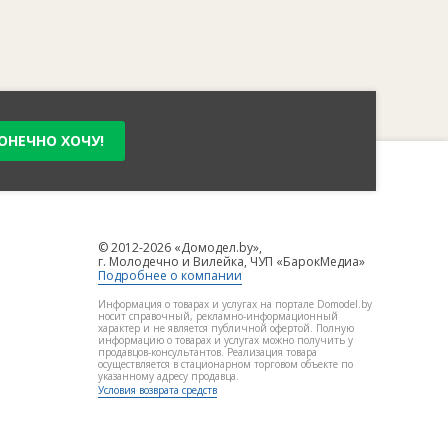
ОНЕЧНО ХОЧУ!
© 2012-2026 «Домодел.by»,
г. Молодечно и Вилейка, ЧУП «БарокМедиа»
Подробнее о компании
Информация о товарах и услугах на портале Domodel.by
носит справочный, рекламно-информационный
характер и не является публичной офертой. Полную
информацию о товарах и услугах можно получить у
продавцов-консультантов. Реализация товара
осуществляется в стационарном торговом объекте по
указанному адресу продавца.
Условия возврата средств