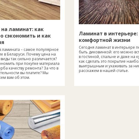
 на ламинат: как
Ламинат в интерьере:
о сэкономить и как
комфортной жизни
зя
Сегодня ламинат в интерьере п
з ламината – самое популярное
быть диковинкой: его можно вс
е в Беларуси. Почему цена на
в гостиной, спальне и даже на к
виды так сильно различается?
как сделать это покрытие наиб
кономить при покупке материала
выигрышным и ухаживать за ни
рба качеству ремонта? За что в
расскажем в нашей статье.
тельности вы платите? Мы
ем вам об этом.