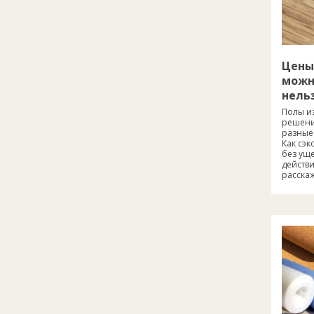
Цены
можн
нель
Полы и
решени
разные 
Как сэ
без уще
действи
расскаж