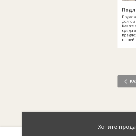
Подл
Подложк
долгой
Как же
среди 
предло
нашей с
РА
Хотите прода