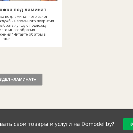
ожка под ламинат
а под ламинат – это залог
 службы напольного покрытия.
 выбрать лучшую подложку
всего многообразия
жений? Читайте об этом в
татье.
ЗДЕЛ «ЛАМИНАТ»
вать свои товары и услуги на Domodel.by?
К