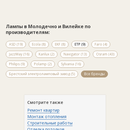
Лампы в Молодечно и Вилейке по
производителям:
ASD (19)
Ecola (8)
EKF (8)
ETP (9)
Faro (4)
JazzWay (16)
Kanlux (2)
Navigator (13)
Osram (43)
Philips (9)
Polamp (2)
Sylvania (16)
Брестский электроламповый завод (5)
Все бренды
Смотрите также
Ремонт квартир
Монтаж отопления
Строительные работы
Отделка потолков