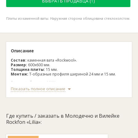
ВЫБРАТЬ ПРОДАВЦА (1)
Плиты из каменной ваты. Наружная сторона облицована стеклохолстом.
Описание
Состав:
каменная вата «Rockwool».
Размер:
600х600 мм.
Толщина плиты:
15 мм.
Монтаж:
Т-образные профиля шириной 24 мм и 15 мм.
Влагостойкость:
100%.
Звукопоглощение:
NRC=0,60%.
Показать полное описание
Светоотражение
: 85%.
Плиты Rockfon «Lilia» изготовлены из каменной ваты
«Rockwool». Наружная сторона плит облицована
стеклохолстом. Размеры плит составляют 600х600 мм, а
толщина — 15 мм. Для монтажа используются Т-образные
Где купить / заказать в Молодечно и Вилейке
профили шириной 24 мм и 15 мм.
Rockfon «Lilia»:
Плиты обладают высокой влагостойкостью — 100%, что делает
их подходящими для использования в различных условиях.
Коэффициент звукопоглощения составляет NRC=0,60%, а