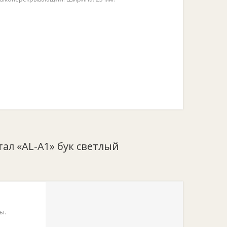
тал «AL-A1» бук светлый
ы.