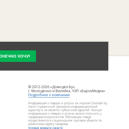
ОНЕЧНО ХОЧУ!
© 2012-2026 «Домодел.by»,
г. Молодечно и Вилейка, ЧУП «БарокМедиа»
Подробнее о компании
Информация о товарах и услугах на портале Domodel.by
носит справочный, рекламно-информационный
характер и не является публичной офертой. Полную
информацию о товарах и услугах можно получить у
продавцов-консультантов. Реализация товара
осуществляется в стационарном торговом объекте по
указанному адресу продавца.
Условия возврата средств